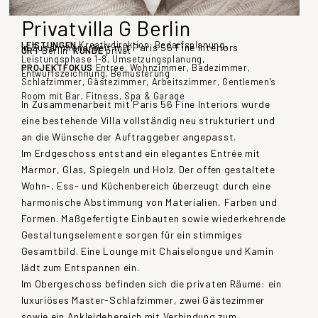
Privatvilla G Berlin
LEISTUNGEN
Kreativdirektion, Bedarfsplanung,
in Zusammenarbeit mit Paris 56 Fine Interiors
ORT
Berlin
KUNDE
privat
Leistungsphase 1-8, Umsetzungsplanung,
PROJEKTFOKUS
Entree, Wohnzimmer, Badezimmer,
Entwurfszeichnung, Bemusterung
Schlafzimmer, Gästezimmer, Arbeitszimmer, Gentlemen's
Room mit Bar, Fitness, Spa & Garage
In Zusammenarbeit mit Paris 56 Fine Interiors wurde
eine bestehende Villa vollständig neu strukturiert und
an die Wünsche der Auftraggeber angepasst.
Im Erdgeschoss entstand ein elegantes Entrée mit
Marmor, Glas, Spiegeln und Holz. Der offen gestaltete
Wohn-, Ess- und Küchenbereich überzeugt durch eine
harmonische Abstimmung von Materialien, Farben und
Formen. Maßgefertigte Einbauten sowie wiederkehrende
Gestaltungselemente sorgen für ein stimmiges
Gesamtbild. Eine Lounge mit Chaiselongue und Kamin
lädt zum Entspannen ein.
Im Obergeschoss befinden sich die privaten Räume: ein
luxuriöses Master-Schlafzimmer, zwei Gästezimmer
sowie ein Ankleidebereich mit Verbindung zum