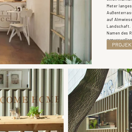
Meter langes
Außenterrass
auf Almwiese
Landschaft. D
Namen des R
genussvollen
PROJEK